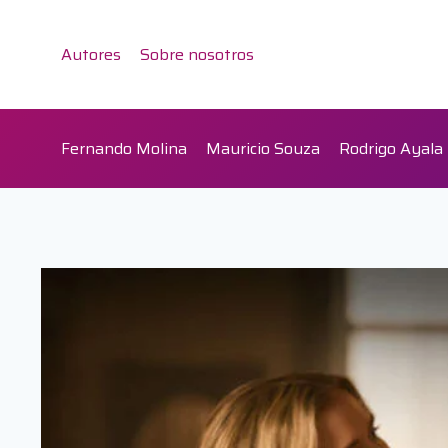
Saltar
al
Autores
Sobre nosotros
contenido
Fernando Molina
Mauricio Souza
Rodrigo Ayala