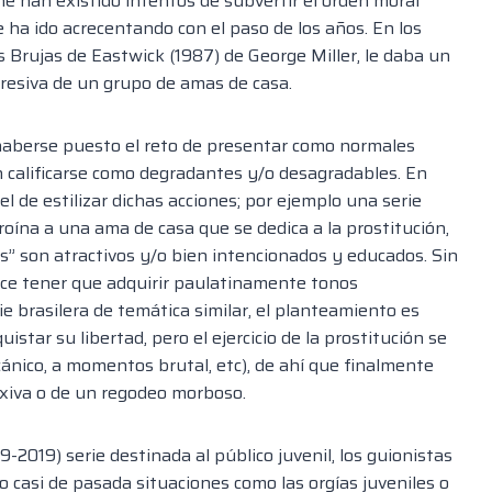
ine han existido intentos de subvertir el orden moral
 ha ido acrecentando con el paso de los años. En los
s Brujas de
Eastwick
(1987) de George Miller, le daba un
resiva de un grupo de amas de casa.
haberse puesto el reto de presentar como normales
n calificarse como degradantes y/o desagradables. En
el de estilizar
dichas acciones;
por ejemplo una serie
oína a una ama de casa que se dedica a la prostitución,
s”
son atractivos y/o
bien intencionados y educados.
Sin
ce tener que adquirir paulatinamente tonos
e brasilera de temática similar, el planteamiento es
tar su libertad, pero el ejercicio de la prostituc
ión se
ecánico, a momentos brutal,
etc
), de ahí que finalmente
flexiva o de un regodeo morboso.
2019) serie destinada al público juvenil, los guioni
stas
 casi de pasada situaciones como las orgías juveniles o