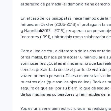
el derecho de pernada
(el demonio tiene derecho a
En el caso de los psicópatas, hace tiempo que la 
héroes: en
Dexter
(2006-2013) el protagonista sat
y
Hannibal
(2013 – 2015), recupera a un person
aje
Inocentes (1991), ubicándolo como colaborador del
Pero el
Joe
de
You
, a diferencia de los dos anterio
otros malos, lo hace para acosar y manipular a s
son
inocentes.
¿Cuál es el mecanismo que los reali
serie es presentada desde el punto de vista del pr
voz en primera persona. De esa manera
las victi
nuestros ojos (que son los ojos de
Joe
). Beck es 
segujro
de que es “por su bien”, lo que de seguro
de los machistas golpeadores y
feminicidas
de la 
You
es una serie bien estructurada; no rea
liza g