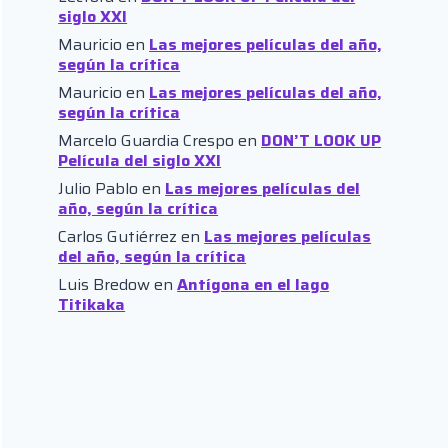
siglo XXI
Mauricio
en
Las mejores películas del año,
según la crítica
Mauricio
en
Las mejores películas del año,
según la crítica
Marcelo Guardia Crespo
en
DON’T LOOK UP
Película del siglo XXI
Julio Pablo
en
Las mejores películas del
año, según la crítica
Carlos Gutiérrez
en
Las mejores películas
del año, según la crítica
Luis Bredow
en
Antígona en el lago
Titikaka