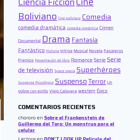
Cine
Ciencia Ficción
Boliviano
Comedia
Cine policíaco
comedia dramática
Crimen
comedia romántica
Drama
Fantasía
Documental
Fantástico
Intriga
Musical
Novela
Pasajeros
Historia
Serie
Romance
Serie
Premios
Presentación de libro
Superhéroes
de televisión
Space opera
Suspenso
Terror
Un
Suspense Psicológico
western
Épico
golpe con estilo
Viejo Calavera
COMENTARIOS RECIENTES
chororo
en
Sobre el Frankenstein de
Guillermo del Toro: Un monstruo para el
celular
Lectora
en
DON’T LOOK UP Película del