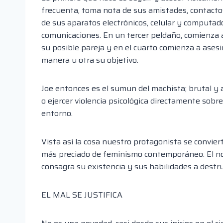
frecuenta, toma nota de sus amistades, contactos
de sus aparatos electrónicos, celular y computad
comunicaciones. En un tercer peldaño, comienza a
su posible pareja y en el cuarto comienza a as
esi
manera u otra su objetivo.
Joe
entonces es el s
umun del machista
; brutal y
o ejercer violenci
a psicológica directamente sobre 
entorno.
Vista así la cosa nuestro protagonista se convier
más preciado de feminismo contemporáneo. El n
consagra su existencia y sus habilidades a destrui
EL MAL
SE JUSTIFICA