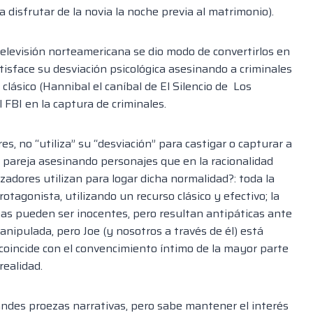
 disfrutar de la novia la noche previa al matrimonio).
televisión norteamericana se dio modo de convertirlos en
isface su desviación psicológica asesinando a criminales
 clásico
(
Hannibal
el caníbal de El Silencio de Los
 FBI en la
captura de criminales
.
res, no “utiliza” su “desviación” para castigar o capturar a
u pareja asesinando personajes que en l
a racionalidad
zadores utilizan para logar dicha normalidad?: toda la
otagonista, utilizando un recurso clásico y efectivo; la
mas pueden ser inocentes, pero resultan antipáticas ante
manipulada, pero
Joe
(y nosotros
a través de él) está
 coincide con el convencimiento íntimo de la mayor parte
realidad.
randes proezas narrativas, pero sabe mantener el interés