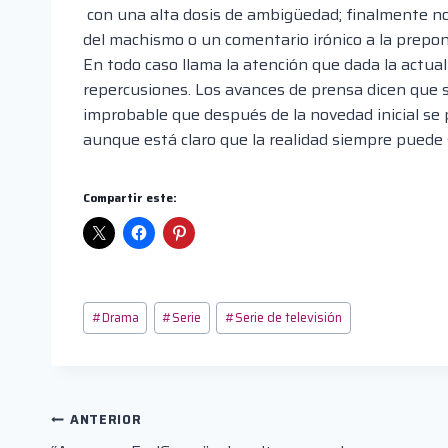
con una alta dosis de ambigüedad; finalmente no 
del machismo o un comentario irónico a la prepo
En todo caso llama la atención que dada la actua
repercusiones. Los avances de prensa dicen que
improbable que después de la novedad inicial s
aunque
está
claro que la realidad siempre puede
Compartir este:
Etiquetas
#
Drama
#
Serie
#
Serie de televisión
de
la
entrada:
Navegación
ANTERIOR