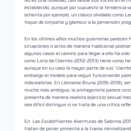
No es una novedad, casi desde sus inicios en el c
establecido, aunque por supuesto la tendencia se
oche
nta por ejemplo, un clásico
olvidado como La
toque de simpatía y glamour a la perversión prog
En los últimos años muchos guionistas parecen 
situaciones o actos de manera tradicional podría
algunos casos el camino para llegar a ello ha sido 
como Lista de Clientes (2012-2013) tiene como her
aunque
en su caso
la mayor parte de sus “cliente
embargo el modelo para seguir funcionando
pare
más
realist
as. En Llámame Bruna (2016-2018), seri
mucho más ambiguo; la protagonista parece conquis
presenta de manera
realista (ejercicio sexual m
sea difícil distinguir si se trata de una crítica re
En Las Escalofriantes Aventuras de Sabrina (2019-
tratan de poner pimienta a
la trama normalizando