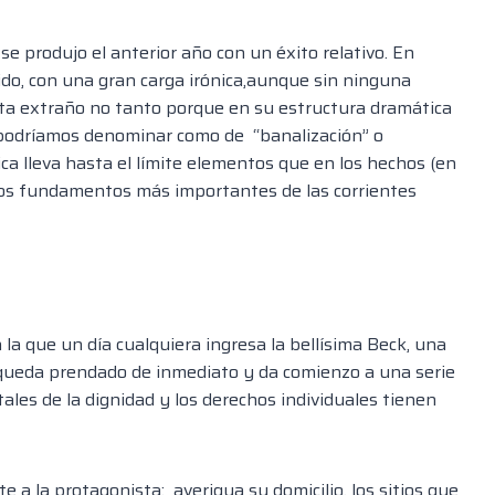
se pr
odujo el anterior año
con un éxito relativo. En
do,
con una gran carga irónica,
aunque sin ninguna
a extraño no tanto porque en su estructura dramática
 podríamos denominar como de “banalización” o
ca lleva hasta el límite elementos que en los hechos (en
n los fundamentos más
importantes de las corrientes
 la que un día cualquiera ingresa la bellísima Beck, una
ueda prendado de inmediato
y da comienzo a una serie
les de la dignidad y los derechos individuales tienen
e a la protagonista; averigua su domicilio, los sitios que