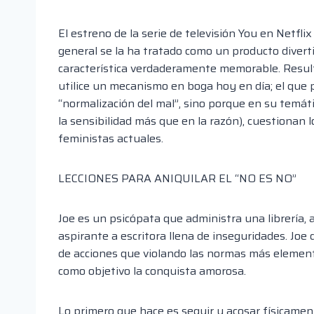
El estreno de
la serie de televisión
You
en
Netflix
general se la ha tratado como un producto diverti
característica
verdaderamente memorable. Result
utilice un mecanismo en boga hoy en día; el que
“normalización del mal”, sino porque en su temáti
la sensibilidad más que en la razón), cuestiona
feministas actuales
.
LECCIONES PARA
ANIQUILA
R
EL
“NO ES NO”
Joe
es un psicópata que administra una librería, a
aspirante a escritora llena de inseguridades.
Joe
q
de acciones que violando las normas más elementa
como objetivo la conquista amorosa.
Lo
primero que hace
es seguir y acosar físicament