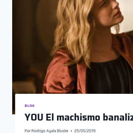
BLOG
YOU El machismo banali
Por
Rodrigo Ayala Bluske
25/05/2019