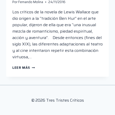
Por
Fernando Molina
24/11/2016
Los críticos de la novela de Lewis Wallace que
dio origen a la “tradición Ben Hur” en el arte
popular, dijeron de ella que era “una inusual
mezcla de romanticismo, piedad espiritual,
acción y aventura”. Desde entonces (fines del
siglo XIX), las diferentes adaptaciones al teatro
y al cine intentaron repetir esta combinación
virtuosa,…
CRÍTICA
LEER MÁS
EN
10
MINUTOS:
“BEN
HUR”
© 2026 Tres Tristes Críticos