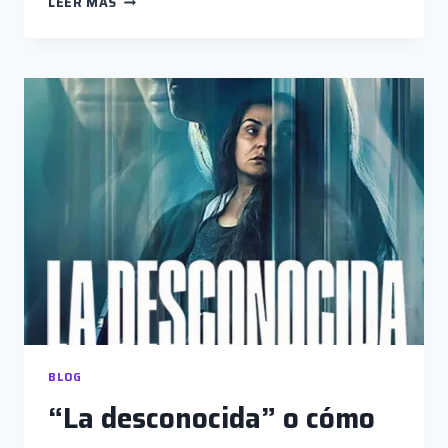
LEER MÁS
FIN
DEL
MUNDO”,
ODA
ESPACIAL
A
LA
AMISTAD
BLOG
“La desconocida” o cómo