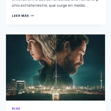
otro extraterrestre, que surge en medio…
“PROYECTO
LEER MÁS
FIN
DEL
MUNDO”,
ODA
ESPACIAL
A
LA
AMISTAD
BLOG