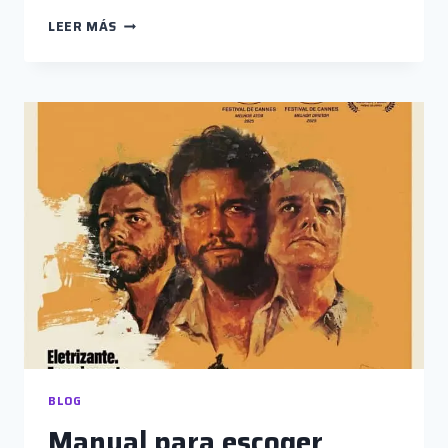
HUMO,
LEER MÁS
HISTORIAS
DE
PIROMANOS
BLOG
Manual para escoger