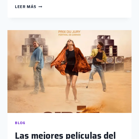
ENTRE
LEER MÁS
NAVAJAS
Y
SECRETOS,
WAKE
UP
DEAD
MAN;
ESTRENO
DE
FIN
DE
AÑO
BLOG
Las mejores películas del