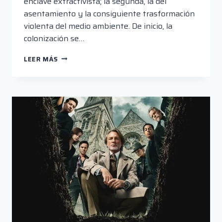
enclave extractivista; la segunda, la del
asentamiento y la consiguiente trasformación
violenta del medio ambiente. De inicio, la
colonización se…
“AVATAR
LEER MÁS
3”
NO
HA
PERDIDO
EL
TOQUE
DE
CAMERON