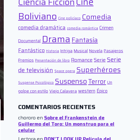
Cine
Ciencia Ficción
Boliviano
Comedia
Cine policíaco
comedia dramática
Crimen
comedia romántica
Drama
Fantasía
Documental
Fantástico
Intriga
Musical
Novela
Pasajeros
Historia
Serie
Romance
Serie
Premios
Presentación de libro
Superhéroes
de televisión
Space opera
Suspenso
Terror
Un
Suspense Psicológico
western
Épico
golpe con estilo
Viejo Calavera
COMENTARIOS RECIENTES
chororo
en
Sobre el Frankenstein de
Guillermo del Toro: Un monstruo para el
celular
Lectora
en
DON’T LOOK UP Película del