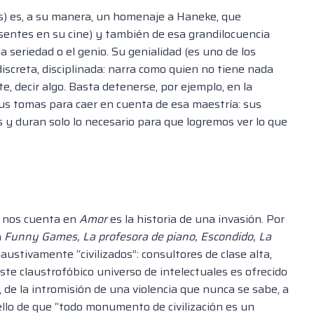
ías) es, a su manera, un homenaje a Haneke, que
ausentes en su cine) y también de esa grandilocuencia
la seriedad o el genio. Su genialidad (es uno de los
iscreta, disciplinada: narra como quien no tiene nada
, decir algo. Basta detenerse, por ejemplo, en la
sus tomas para caer en cuenta de esa maestría: sus
 y duran solo lo necesario para que logremos ver lo que
e nos cuenta en
Amor
es la historia de una invasión. Por
n
Funny Games, La profesora de piano, Escondido, La
ustivamente “civilizados”: consultores de clase alta,
Este claustrofóbico universo de intelectuales es ofrecido
de la intromisión de una violencia que nunca se sabe, a
uello de que “todo monumento de civilización es un