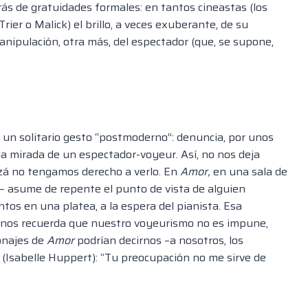
trás de gratuidades formales: en tantos cineastas (los
rier o Malick) el brillo, a veces exuberante, de su
nipulación, otra más, del espectador (que, se supone,
, un solitario gesto “postmoderno”: denuncia, por unos
 la mirada de un espectador-voyeur. Así, no nos deja
izá no tengamos derecho a verlo. En
Amor,
en una sala de
a– asume de repente el punto de vista de alguien
tos en una platea, a la espera del pianista. Esa
a, nos recuerda que nuestro voyeurismo no es impune,
sonajes de
Amor
podrían decirnos –a nosotros, los
ja (Isabelle Huppert): “Tu preocupación no me sirve de