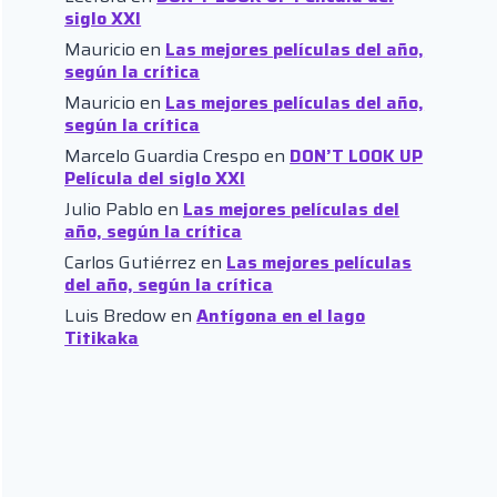
siglo XXI
Mauricio
en
Las mejores películas del año,
según la crítica
Mauricio
en
Las mejores películas del año,
según la crítica
Marcelo Guardia Crespo
en
DON’T LOOK UP
Película del siglo XXI
Julio Pablo
en
Las mejores películas del
año, según la crítica
Carlos Gutiérrez
en
Las mejores películas
del año, según la crítica
Luis Bredow
en
Antígona en el lago
Titikaka