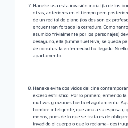
Haneke usa esta invasión inicial (la de los b
otras, anteriores en el tiempo pero posteriore
de un recital de piano (los dos son ex profes
encuentran forzada la cerradura. Como tantos 
asumido trivialmente por los personajes) devi
desayuno, ella (Emmanuel Riva) se queda para
de minutos: la enfermedad ha llegado. Ni ell
apartamento.
Haneke evita dos vicios del cine contemporáne
exceso estilístico. Por lo primero, entiendo 
motivos y razones hasta el agotamiento. Aqu
hombre inteligente, que ama a su esposa y q
menos, pues de lo que se trata es de obliga
invadido el cuerpo o que lo reclama– destruye