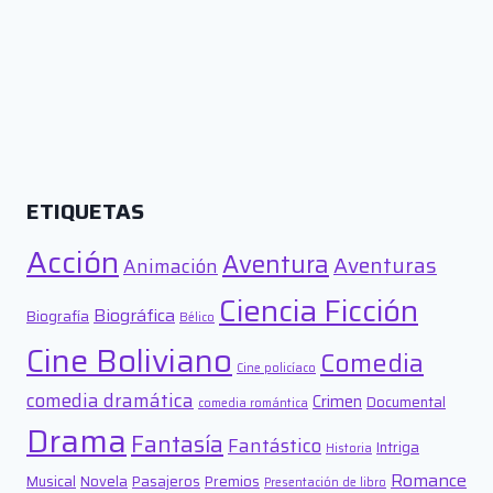
ETIQUETAS
Acción
Aventura
Aventuras
Animación
Ciencia Ficción
Biográfica
Biografía
Bélico
Cine Boliviano
Comedia
Cine policíaco
comedia dramática
Crimen
Documental
comedia romántica
Drama
Fantasía
Fantástico
Intriga
Historia
Romance
Musical
Novela
Pasajeros
Premios
Presentación de libro