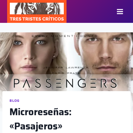
Saltar
al
contenido
BLOG
Microreseñas:
«Pasajeros»