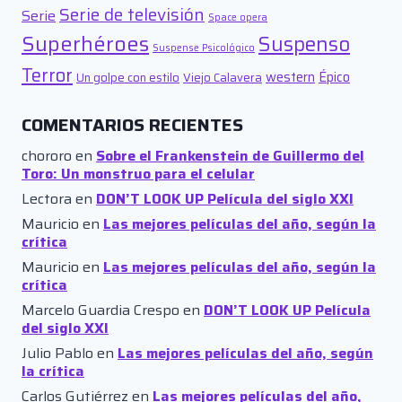
Serie de televisión
Serie
Space opera
Superhéroes
Suspenso
Suspense Psicológico
Terror
western
Épico
Un golpe con estilo
Viejo Calavera
COMENTARIOS RECIENTES
chororo
en
Sobre el Frankenstein de Guillermo del
Toro: Un monstruo para el celular
Lectora
en
DON’T LOOK UP Película del siglo XXI
Mauricio
en
Las mejores películas del año, según la
crítica
Mauricio
en
Las mejores películas del año, según la
crítica
Marcelo Guardia Crespo
en
DON’T LOOK UP Película
del siglo XXI
Julio Pablo
en
Las mejores películas del año, según
la crítica
Carlos Gutiérrez
en
Las mejores películas del año,