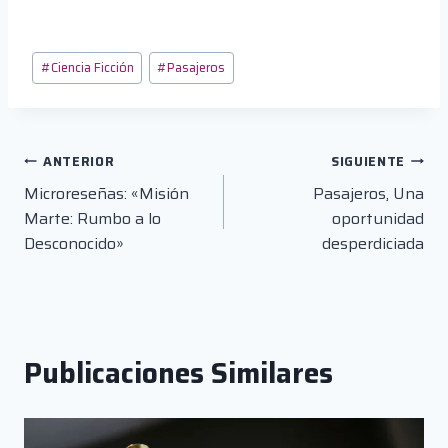
Etiquetas
#
Ciencia Ficción
#
Pasajeros
de
la
entrada:
Navegación
ANTERIOR
SIGUIENTE
Microreseñas: «Misión
Pasajeros, Una
de
Marte: Rumbo a lo
oportunidad
entradas
Desconocido»
desperdiciada
Publicaciones Similares