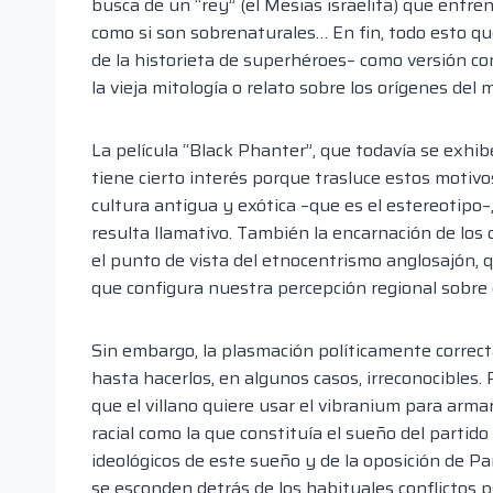
busca de un “rey” (el Mesias israelita) que enfr
como si son sobrenaturales… En fin, todo esto qu
de la historieta de superhéroes– como versión co
la vieja mitología o relato sobre los orígenes del
La película “Black Phanter”, que todavía se exhib
tiene cierto interés porque trasluce estos motivo
cultura antigua y exótica –que es el estereotipo–,
resulta llamativo. También la encarnación de los 
el punto de vista del etnocentrismo anglosajón,
que configura nuestra percepción regional sobre
Sin embargo, la plasmación políticamente corre
hasta hacerlos, en algunos casos, irreconocibles. 
que el villano quiere usar el vibranium para arm
racial como la que constituía el sueño del partid
ideológicos de este sueño y de la oposición de P
se esconden detrás de los habituales conflictos p