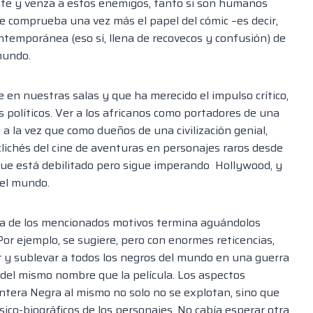
ente y venza a estos enemigos, tanto si son humanos
e comprueba una vez más el papel del cómic –es decir,
ntemporánea (eso sí, llena de recovecos y confusión) de
 mundo.
e en nuestras salas y que ha merecido el impulso crítico,
s políticos. Ver a los africanos como portadores de una
 a la vez que como dueños de una civilización genial,
clichés del cine de aventuras en personajes raros desde
 que está debilitado pero sigue imperando Hollywood, y
 el mundo.
cta de los mencionados motivos termina aguándolos
Por ejemplo, se sugiere, pero con enormes reticencias,
ar y sublevar a todos los negros del mundo en una guerra
o del mismo nombre que la película. Los aspectos
antera Negra al mismo no solo no se explotan, sino que
sico-biográficos de los personajes. No cabía esperar otra