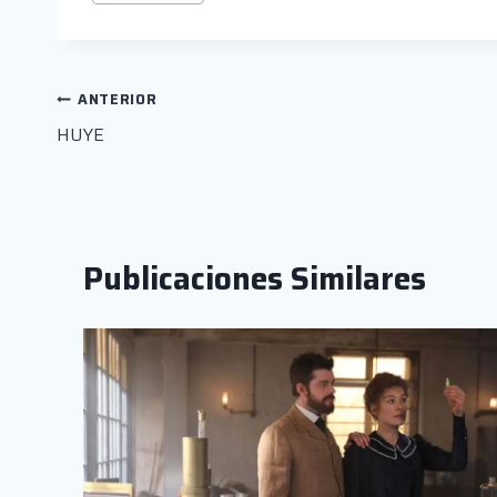
de
la
entrada:
Navegación
ANTERIOR
HUYE
de
entradas
Publicaciones Similares