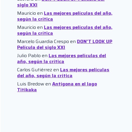
siglo XXI
Mauricio
en
Las mejores películas del año,
según la crítica
Mauricio
en
Las mejores películas del año,
según la crítica
Marcelo Guardia Crespo
en
DON’T LOOK UP
Película del siglo XXI
Julio Pablo
en
Las mejores películas del
año, según la crítica
Carlos Gutiérrez
en
Las mejores películas
del año, según la crítica
Luis Bredow
en
Antígona en el lago
Titikaka