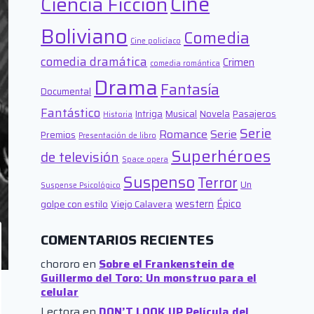
Cine
Ciencia Ficción
Boliviano
Comedia
Cine policíaco
comedia dramática
Crimen
comedia romántica
Drama
Fantasía
Documental
Fantástico
Intriga
Musical
Novela
Pasajeros
Historia
Serie
Romance
Serie
Premios
Presentación de libro
Superhéroes
de televisión
Space opera
Suspenso
Terror
Un
Suspense Psicológico
western
Épico
golpe con estilo
Viejo Calavera
COMENTARIOS RECIENTES
chororo
en
Sobre el Frankenstein de
Guillermo del Toro: Un monstruo para el
celular
Lectora
en
DON’T LOOK UP Película del