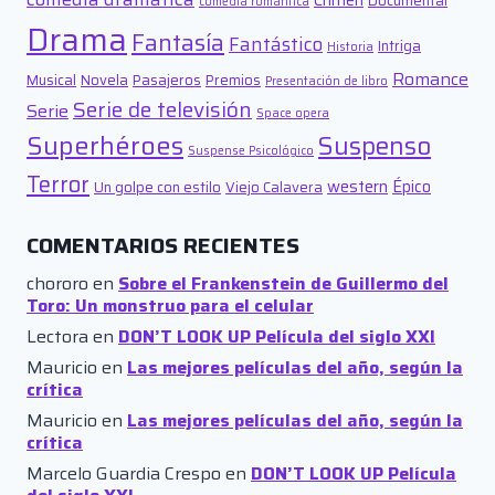
Documental
comedia romántica
Drama
Fantasía
Fantástico
Intriga
Historia
Romance
Musical
Novela
Pasajeros
Premios
Presentación de libro
Serie de televisión
Serie
Space opera
Superhéroes
Suspenso
Suspense Psicológico
Terror
western
Épico
Un golpe con estilo
Viejo Calavera
COMENTARIOS RECIENTES
chororo
en
Sobre el Frankenstein de Guillermo del
Toro: Un monstruo para el celular
Lectora
en
DON’T LOOK UP Película del siglo XXI
Mauricio
en
Las mejores películas del año, según la
crítica
Mauricio
en
Las mejores películas del año, según la
crítica
Marcelo Guardia Crespo
en
DON’T LOOK UP Película