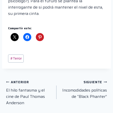
psicólogo?). Para el futuro se plantea la
interrogante de si podrá mantener el nivel de esta,
su primera cinta.
Compartir este:
Etiquetas
#
Terror
de
la
entrada:
Navegación
ANTERIOR
SIGUIENTE
El hilo fantasma y el
Incomodidades políticas
de
cine de Paul Thomas
de “Black Phanter”
entradas
Anderson