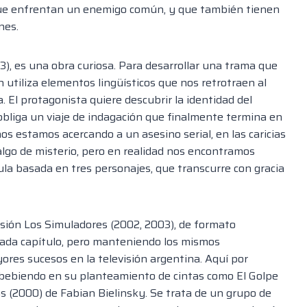
que enfrentan un enemigo común, y que también tienen
nes.
3), es una obra curiosa. Para desarrollar una trama que
 utiliza elementos lingüísticos que nos retrotraen al
 El protagonista quiere descubrir la identidad del
 obliga un viaje de indagación que finalmente termina en
nos estamos acercando a un asesino serial, en las caricias
lgo de misterio, pero en realidad nos encontramos
ula basada en tres personajes, que transcurre con gracia
visión Los Simuladores (2002, 2003), de formato
n cada capítulo, pero manteniendo los mismos
ores sucesos en la televisión argentina. Aquí por
 bebiendo en su planteamiento de cintas como El Golpe
as (2000) de Fabian Bielinsky. Se trata de un grupo de