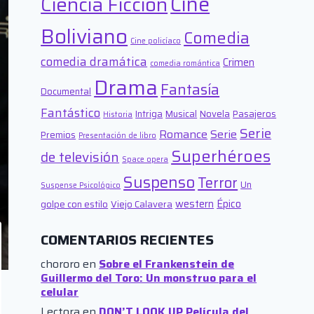
Cine
Ciencia Ficción
Boliviano
Comedia
Cine policíaco
comedia dramática
Crimen
comedia romántica
Drama
Fantasía
Documental
Fantástico
Intriga
Musical
Novela
Pasajeros
Historia
Serie
Romance
Serie
Premios
Presentación de libro
Superhéroes
de televisión
Space opera
Suspenso
Terror
Un
Suspense Psicológico
western
Épico
golpe con estilo
Viejo Calavera
COMENTARIOS RECIENTES
chororo
en
Sobre el Frankenstein de
Guillermo del Toro: Un monstruo para el
celular
Lectora
en
DON’T LOOK UP Película del