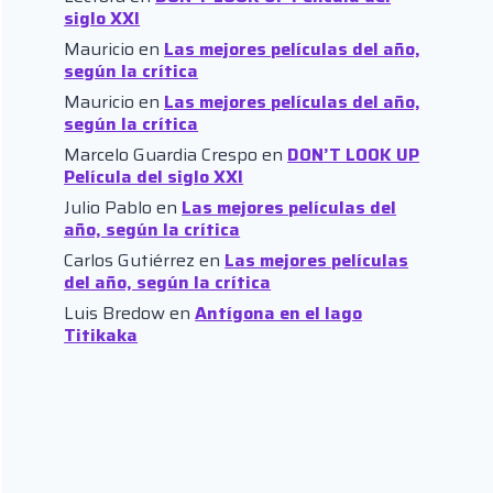
siglo XXI
Mauricio
en
Las mejores películas del año,
según la crítica
Mauricio
en
Las mejores películas del año,
según la crítica
Marcelo Guardia Crespo
en
DON’T LOOK UP
Película del siglo XXI
Julio Pablo
en
Las mejores películas del
año, según la crítica
Carlos Gutiérrez
en
Las mejores películas
del año, según la crítica
Luis Bredow
en
Antígona en el lago
Titikaka