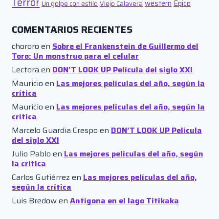
Terror
western
Épico
Un golpe con estilo
Viejo Calavera
COMENTARIOS RECIENTES
chororo
en
Sobre el Frankenstein de Guillermo del
Toro: Un monstruo para el celular
Lectora
en
DON’T LOOK UP Película del siglo XXI
Mauricio
en
Las mejores películas del año, según la
crítica
Mauricio
en
Las mejores películas del año, según la
crítica
Marcelo Guardia Crespo
en
DON’T LOOK UP Película
del siglo XXI
Julio Pablo
en
Las mejores películas del año, según
la crítica
Carlos Gutiérrez
en
Las mejores películas del año,
según la crítica
Luis Bredow
en
Antígona en el lago Titikaka