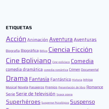
ETIQUETAS
Acción
Aventura
Aventuras
Animación
Ciencia Ficción
Biográfica
Biografía
Bélico
Cine Boliviano
Comedia
Cine policíaco
comedia dramática
Crimen
Documental
comedia romántica
Drama
Fantasía
Fantástico
Intriga
Historia
Romance
Musical
Novela
Pasajeros
Premios
Presentación de libro
Serie de televisión
Serie
Space opera
Superhéroes
Suspenso
Suspense Psicológico