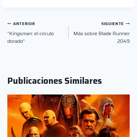
la
entrada:
Navegación
ANTERIOR
SIGUIENTE
“Kingsman: el círculo
Más sobre Blade Runner
de
dorado”
2049
entradas
Publicaciones Similares