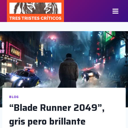
Saltar
al
contenido
BLOG
“Blade Runner 2049”,
gris pero brillante