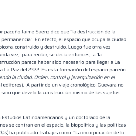
tor paceño Jaime Saenz dice que “la destrucción de la
a permanencia”. En efecto, el espacio que ocupa la ciudad
picota, construido y destruido. Luego fue otra vez
da vez, para recibir, se decía entonces, a ‘la
strucción parece haber sido necesario para llegar a La
r a La Paz del 2322. Es esta formación del espacio paceño
ndo la ciudad. Orden, control y jerarquización en el
l editores).
A partir de un viaje cronológico, Guevara no
, sino que devela la construcción misma de los sujetos
n Estudios Latinoamericanos y un doctorado de la
s se centran en el espacio, la biopolítica y las políticas
dad
, ha publicado trabajos como “La incorporación de lo