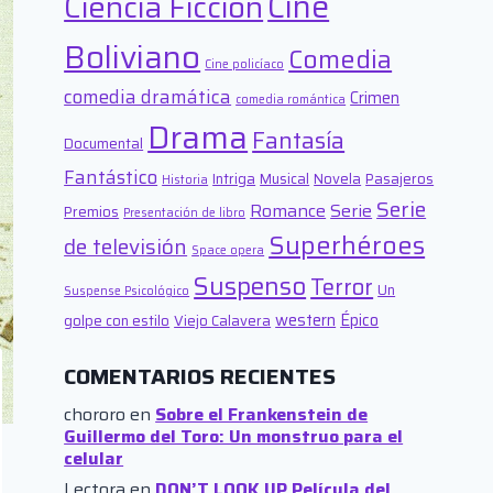
Cine
Ciencia Ficción
Boliviano
Comedia
Cine policíaco
comedia dramática
Crimen
comedia romántica
Drama
Fantasía
Documental
Fantástico
Intriga
Musical
Novela
Pasajeros
Historia
Serie
Romance
Serie
Premios
Presentación de libro
Superhéroes
de televisión
Space opera
Suspenso
Terror
Un
Suspense Psicológico
western
Épico
golpe con estilo
Viejo Calavera
COMENTARIOS RECIENTES
chororo
en
Sobre el Frankenstein de
Guillermo del Toro: Un monstruo para el
celular
Lectora
en
DON’T LOOK UP Película del