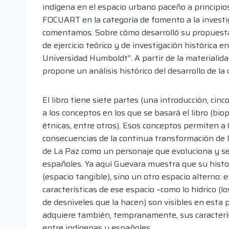
indígena en el espacio urbano paceño a principios
FOCUART en la categoría de fomento a la investig
comentamos. Sobre cómo desarrolló su propuesta, 
de ejercicio teórico y de investigación histórica 
Universidad Humboldt”. A partir de la materialidad,
propone un análisis histórico del desarrollo de la
El libro tiene siete partes (una introducción, cin
a los conceptos en los que se basará el libro (bi
étnicas, entre otros). Esos conceptos permiten a 
consecuencias de la continua transformación de la
de La Paz como un personaje que evoluciona y se
españoles. Ya aquí Guevara muestra que su histor
(espacio tangible), sino un otro espacio alterno: e
características de ese espacio –como lo hídrico (los
de desniveles que la hacen) son visibles en esta 
adquiere también, tempranamente, sus característ
entre indígenas y españoles.