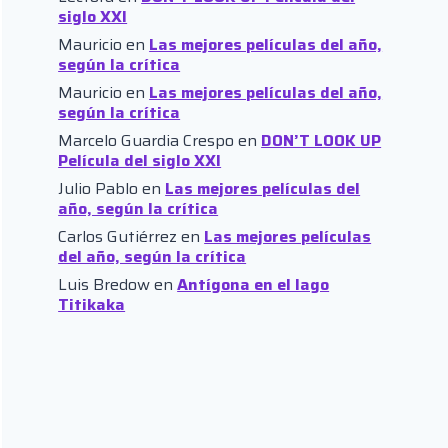
siglo XXI
Mauricio
en
Las mejores películas del año,
según la crítica
Mauricio
en
Las mejores películas del año,
según la crítica
Marcelo Guardia Crespo
en
DON’T LOOK UP
Película del siglo XXI
Julio Pablo
en
Las mejores películas del
año, según la crítica
Carlos Gutiérrez
en
Las mejores películas
del año, según la crítica
Luis Bredow
en
Antígona en el lago
Titikaka