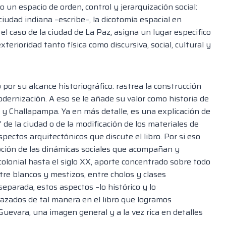
o un espacio de orden, control y jerarquización social:
 ciudad indiana –escribe–, la dicotomía espacial en
el caso de la ciudad de La Paz, asigna un lugar especifico
xterioridad tanto física como discursiva, social, cultural y
o por su alcance historiográfico: rastrea la construcción
ernización. A eso se le añade su valor como historia de
s y Challapampa. Ya en más detalle, es una explicación de
o’ de la ciudad o de la modificación de los materiales de
pectos arquitectónicos que discute el libro. Por si eso
ipción de las dinámicas sociales que acompañan y
 colonial hasta el siglo XX, aporte concentrado sobre todo
tre blancos y mestizos, entre cholos y clases
eparada, estos aspectos –lo histórico y lo
relazados de tal manera en el libro que logramos
Guevara, una imagen general y a la vez rica en detalles