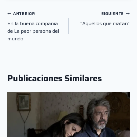
Navegación
ANTERIOR
SIGUIENTE
En la buena compañía
“Aquellos que matan”
de
de La peor persona del
entradas
mundo
Publicaciones Similares