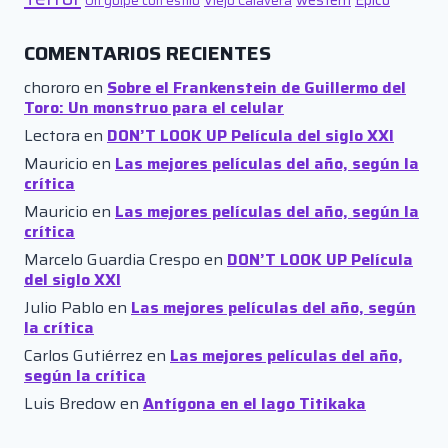
Un golpe con estilo
Viejo Calavera
COMENTARIOS RECIENTES
chororo
en
Sobre el Frankenstein de Guillermo del
Toro: Un monstruo para el celular
Lectora
en
DON’T LOOK UP Película del siglo XXI
Mauricio
en
Las mejores películas del año, según la
crítica
Mauricio
en
Las mejores películas del año, según la
crítica
Marcelo Guardia Crespo
en
DON’T LOOK UP Película
del siglo XXI
Julio Pablo
en
Las mejores películas del año, según
la crítica
Carlos Gutiérrez
en
Las mejores películas del año,
según la crítica
Luis Bredow
en
Antígona en el lago Titikaka