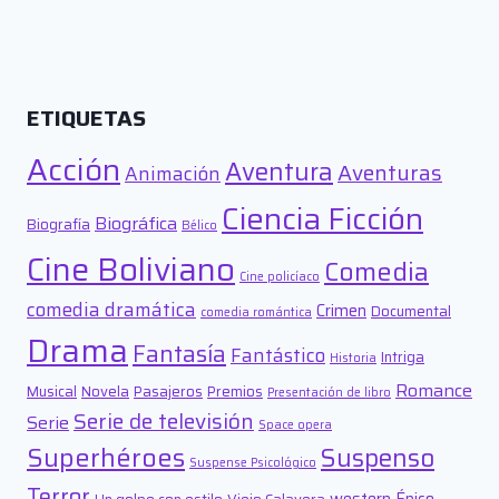
ETIQUETAS
Acción
Aventura
Aventuras
Animación
Ciencia Ficción
Biográfica
Biografía
Bélico
Cine Boliviano
Comedia
Cine policíaco
comedia dramática
Crimen
Documental
comedia romántica
Drama
Fantasía
Fantástico
Intriga
Historia
Romance
Musical
Novela
Pasajeros
Premios
Presentación de libro
Serie de televisión
Serie
Space opera
Superhéroes
Suspenso
Suspense Psicológico
Terror
western
Épico