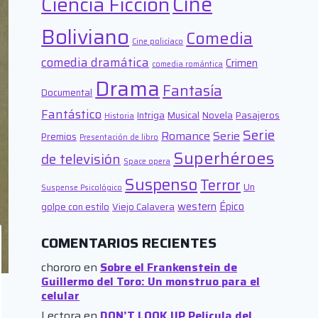
Cine
Ciencia Ficción
Boliviano
Comedia
Cine policíaco
comedia dramática
Crimen
comedia romántica
Drama
Fantasía
Documental
Fantástico
Intriga
Musical
Novela
Pasajeros
Historia
Serie
Romance
Serie
Premios
Presentación de libro
Superhéroes
de televisión
Space opera
Suspenso
Terror
Un
Suspense Psicológico
western
Épico
golpe con estilo
Viejo Calavera
COMENTARIOS RECIENTES
chororo
en
Sobre el Frankenstein de
Guillermo del Toro: Un monstruo para el
celular
Lectora
en
DON’T LOOK UP Película del