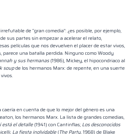
rrefutable de “gran comedia”: ¿es posible, por ejemplo,
 de sus partes sin empezar a acelerar el relato,
sas películas que nos devuelven el placer de estar vivos,
os, parece una batalla perdida. Ninguno como Woody
nnah y sus hermanas
(1986), Mickey, el hipocondriaco al
k soup
de los hermanos Marx: de repente, en una suerte
 vivos.
ia caería en cuenta de que lo mejor del género es una
Keaton, los hermanos Marx. La lista de grandes comedias,
 está el detalle
(1941) con Cantinflas;
Los desconocidos
celli;
La fiesta inolvidable
(
The Party
, 1968) de Blake