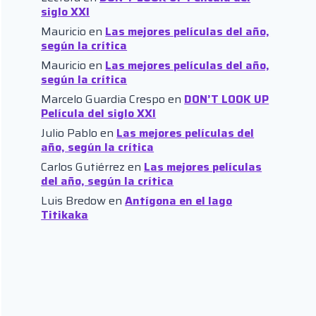
siglo XXI
Mauricio
en
Las mejores películas del año,
según la crítica
Mauricio
en
Las mejores películas del año,
según la crítica
Marcelo Guardia Crespo
en
DON’T LOOK UP
Película del siglo XXI
Julio Pablo
en
Las mejores películas del
año, según la crítica
Carlos Gutiérrez
en
Las mejores películas
del año, según la crítica
Luis Bredow
en
Antígona en el lago
Titikaka