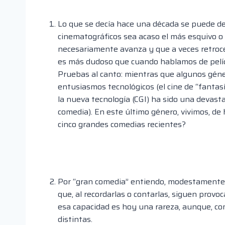
Lo que se decía hace una década se puede de
cinematográficos sea acaso el más esquivo o d
necesariamente avanza y que a veces retroce
es más dudoso que cuando hablamos de pelícu
Pruebas al canto: mientras que algunos géner
entusiasmos tecnológicos (el cine de “fantasía
la nueva tecnología (CGI) ha sido una devastad
comedia). En este último género, vivimos, de
cinco grandes comedias recientes?
Por “gran comedia” entiendo, modestamente, l
que, al recordarlas o contarlas, siguen provo
esa capacidad es hoy una rareza, aunque, como
distintas.