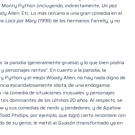
lés Monty Python (incluyendo, indirectamente,
Un pez
dy Allen. Etc. Lo más cercano a una gran comedia en el
sea
Loco por Mary
(1998) de los hermanos Farrelly, y no
: la parodia (generalmente gruesa) y lo que bien podría
 personajes raritos”. En cuanto a la parodia, la
ty Python y el mejor Woody Allen, no hay nada digno de
gencia escandalosamente idiota, de una endogamia
o –la comedia de situaciones inusuales y personajes
ics dominantes de los últimos 20 años. Al respecto, se
ow y sus comedias de nerds y perdedores; y de Apatow
Todd Phillips, por ejemplo, que logró cierto renombre con
do de su genio, le metió al
Guasón
(transformado ya en