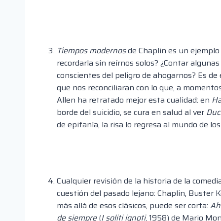
Tiempos modernos
de Chaplin es un ejemplo i
recordarla sin reírnos solos? ¿Contar algunas
conscientes del peligro de ahogarnos? Es de e
que nos reconciliaran con lo que, a moment
Allen ha retratado mejor esta cualidad: en
Ha
borde del suicidio, se cura en salud al ver
Duc
de epifanía, la risa lo regresa al mundo de los
Cualquier revisión de la historia de la comed
cuestión del pasado lejano: Chaplin, Buster 
más allá de esos clásicos, puede ser corta:
Ahí
de siempre
(
I soliti ignoti
, 1958) de Mario Moni