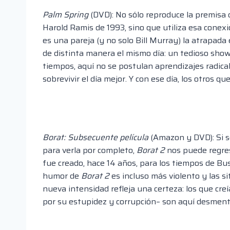
Palm Spring
(DVD): No sólo reproduce la premisa
Harold Ramis de 1993, sino que utiliza esa conexi
es una pareja (y no solo Bill Murray) la atrapada 
de distinta manera el mismo día: un tedioso show-
tiempos, aquí no se postulan aprendizajes radica
sobrevivir el día mejor. Y con ese día, los otros q
Borat: Subsecuente película
(Amazon y DVD): Si se
para verla por completo,
Borat
2
nos puede regres
fue creado, hace 14 años, para los tiempos de Bus
humor de
Borat 2
es incluso más violento y las si
nueva intensidad refleja una certeza: los que cre
por su estupidez y corrupción– son aquí desmenti