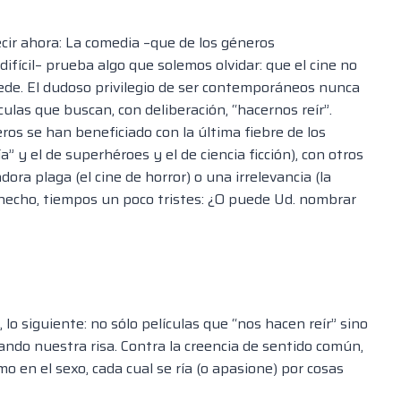
cir ahora: La comedia –que de los géneros
ifícil– prueba algo que solemos olvidar: que el cine no
de. El dudoso privilegio de ser contemporáneos nunca
las que buscan, con deliberación, “hacernos reír”.
os se han beneficiado con la última fiebre de los
” y el de superhéroes y el de ciencia ficción), con otros
ora plaga (el cine de horror) o una irrelevancia (la
 hecho, tiempos un poco tristes: ¿O puede Ud. nombrar
o siguiente: no sólo películas que “nos hacen reír” sino
cando nuestra risa. Contra la creencia de sentido común,
 en el sexo, cada cual se ría (o apasione) por cosas