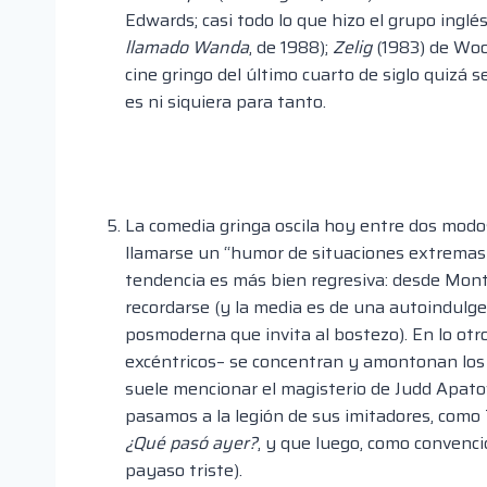
Edwards; casi todo lo que hizo el grupo ing
llamado Wanda
, de 1988);
Zelig
(1983) de Woo
cine gringo del último cuarto de siglo quizá 
es ni siquiera para tanto.
La comedia gringa oscila hoy entre dos modos
llamarse un “humor de situaciones extremas y
tendencia es más bien regresiva: desde Mon
recordarse (y la media es de una autoindul
posmoderna que invita al bostezo). En lo otr
excéntricos– se concentran y amontonan los t
suele mencionar el magisterio de Judd Apat
pasamos a la legión de sus imitadores, como 
¿Qué pasó ayer?
, y que luego, como convenci
payaso triste).