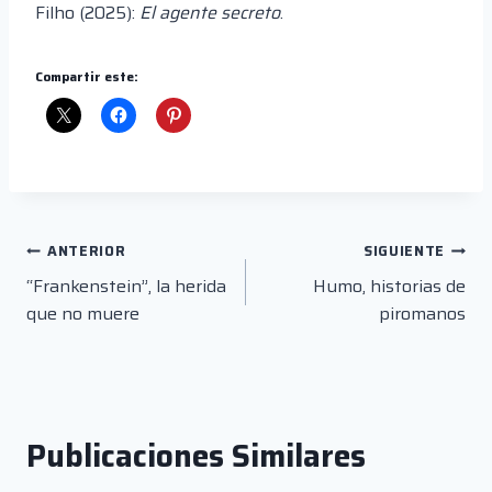
Filho (2025):
El agente secreto
.
Compartir este:
Navegación
ANTERIOR
SIGUIENTE
“Frankenstein”, la herida
Humo, historias de
de
que no muere
piromanos
entradas
Publicaciones Similares