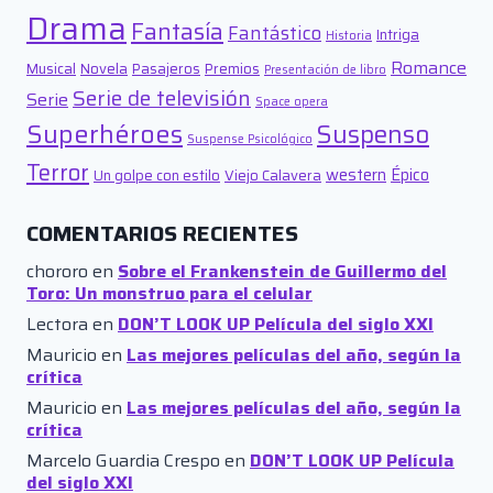
Drama
Fantasía
Fantástico
Intriga
Historia
Romance
Musical
Novela
Pasajeros
Premios
Presentación de libro
Serie de televisión
Serie
Space opera
Superhéroes
Suspenso
Suspense Psicológico
Terror
western
Épico
Un golpe con estilo
Viejo Calavera
COMENTARIOS RECIENTES
chororo
en
Sobre el Frankenstein de Guillermo del
Toro: Un monstruo para el celular
Lectora
en
DON’T LOOK UP Película del siglo XXI
Mauricio
en
Las mejores películas del año, según la
crítica
Mauricio
en
Las mejores películas del año, según la
crítica
Marcelo Guardia Crespo
en
DON’T LOOK UP Película
del siglo XXI