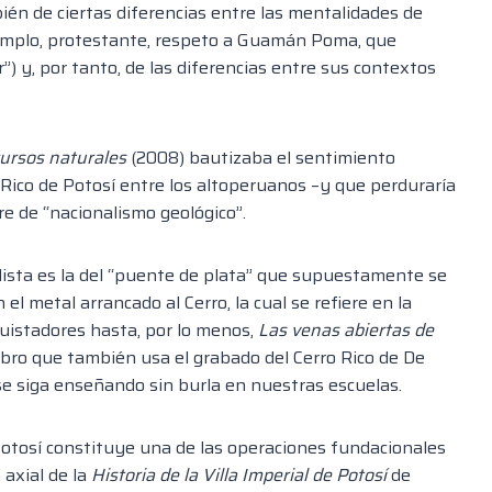
bién de ciertas diferencias entre las mentalidades de
jemplo, protestante, respeto a Guamán Poma, que
r”) y, por tanto, de las diferencias entre sus contextos
cursos naturales
(2008) bautizaba el sentimiento
 Rico de Potosí entre los altoperuanos –y que perduraría
re de “nacionalismo geológico”.
alista es la del “puente de plata” que supuestamente se
el metal arrancado al Cerro, la cual se refiere en la
quistadores hasta, por lo menos,
Las venas abiertas de
(libro que también usa el grabado del Cerro Rico de De
se siga enseñando sin burla en nuestras escuelas.
 Potosí constituye una de las operaciones fundacionales
 axial de la
Historia de la Villa Imperial de Potosí
de