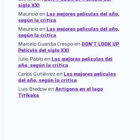
siglo XXI
Mauricio
en
Las mejores películas del año,
según la crítica
Mauricio
en
Las mejores películas del año,
según la crítica
Marcelo Guardia Crespo
en
DON’T LOOK UP
Película del siglo XXI
Julio Pablo
en
Las mejores películas del
año, según la crítica
Carlos Gutiérrez
en
Las mejores películas
del año, según la crítica
Luis Bredow
en
Antígona en el lago
Titikaka