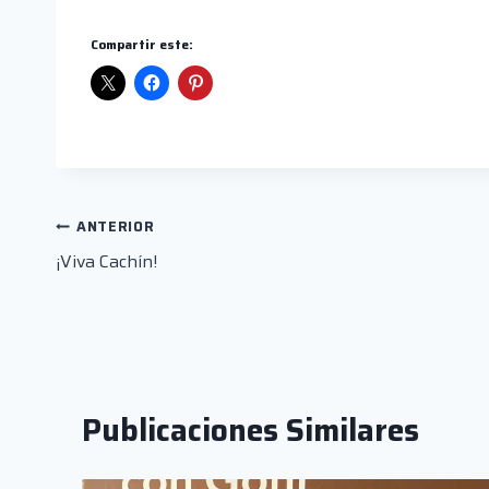
Compartir este:
Navegación
ANTERIOR
¡Viva Cachín!
de
entradas
Publicaciones Similares