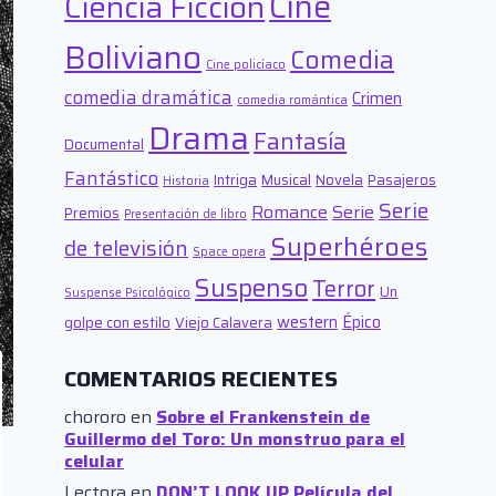
Cine
Ciencia Ficción
Boliviano
Comedia
Cine policíaco
comedia dramática
Crimen
comedia romántica
Drama
Fantasía
Documental
Fantástico
Intriga
Musical
Novela
Pasajeros
Historia
Serie
Romance
Serie
Premios
Presentación de libro
Superhéroes
de televisión
Space opera
Suspenso
Terror
Un
Suspense Psicológico
western
Épico
golpe con estilo
Viejo Calavera
COMENTARIOS RECIENTES
chororo
en
Sobre el Frankenstein de
Guillermo del Toro: Un monstruo para el
celular
Lectora
en
DON’T LOOK UP Película del