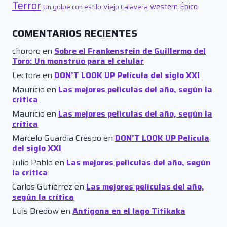
Terror
western
Épico
Un golpe con estilo
Viejo Calavera
COMENTARIOS RECIENTES
chororo
en
Sobre el Frankenstein de Guillermo del
Toro: Un monstruo para el celular
Lectora
en
DON’T LOOK UP Película del siglo XXI
Mauricio
en
Las mejores películas del año, según la
crítica
Mauricio
en
Las mejores películas del año, según la
crítica
Marcelo Guardia Crespo
en
DON’T LOOK UP Película
del siglo XXI
Julio Pablo
en
Las mejores películas del año, según
la crítica
Carlos Gutiérrez
en
Las mejores películas del año,
según la crítica
Luis Bredow
en
Antígona en el lago Titikaka