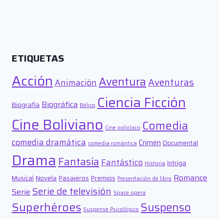
ETIQUETAS
Acción
Aventura
Aventuras
Animación
Ciencia Ficción
Biográfica
Biografía
Bélico
Cine Boliviano
Comedia
Cine policíaco
comedia dramática
Crimen
Documental
comedia romántica
Drama
Fantasía
Fantástico
Intriga
Historia
Romance
Musical
Novela
Pasajeros
Premios
Presentación de libro
Serie de televisión
Serie
Space opera
Superhéroes
Suspenso
Suspense Psicológico