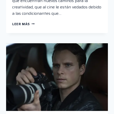
que encuentran nuevos caminos para la
creatividad, que al cine le están vedados debido
a las condicionantes que…
EJERCICIOS
LEER MÁS
DE
ESTILO
Y
SUPERHÉROES