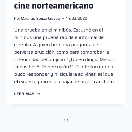
cine norteamericano
Por
Mauricio Souza Crespo
14/03/2020
Una prueba en el minibús. Escuché en el
minibús una prueba rápida e informal de
cinefilia. Alguien hizo una pregunta de
perversa erudición, como para comprobar la
inferioridad del prójimo: “¿Quién dirigió Misión
imposible 6: Repercusión?”. El interlocutor no
pudo responder y ni siquiera adivinar, así que
el experto procedió a bajar de nivel –canchero…
PIEDRAS
LEER MÁS
SIN
CORTAR:
SOBRE
UNA
NUEVA
GENERACIÓN