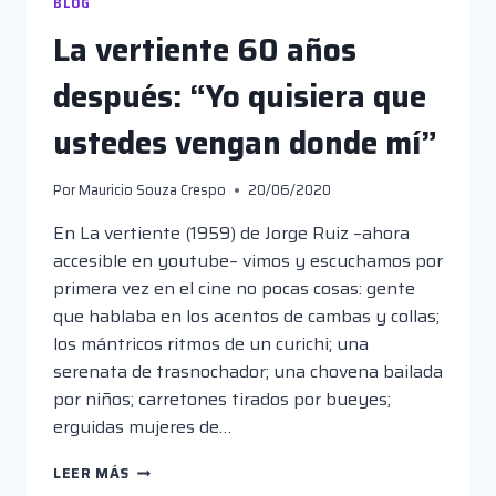
BLOG
La vertiente 60 años
después: “Yo quisiera que
ustedes vengan donde mí”
Por
Mauricio Souza Crespo
20/06/2020
En La vertiente (1959) de Jorge Ruiz –ahora
accesible en youtube– vimos y escuchamos por
primera vez en el cine no pocas cosas: gente
que hablaba en los acentos de cambas y collas;
los mántricos ritmos de un curichi; una
serenata de trasnochador; una chovena bailada
por niños; carretones tirados por bueyes;
erguidas mujeres de…
LA
LEER MÁS
VERTIENTE