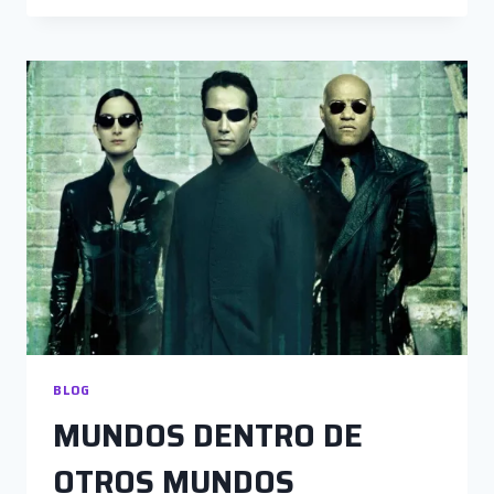
60
AÑOS
DESPUÉS:
“YO
QUISIERA
QUE
USTEDES
VENGAN
DONDE
MÍ”
BLOG
MUNDOS DENTRO DE
OTROS MUNDOS