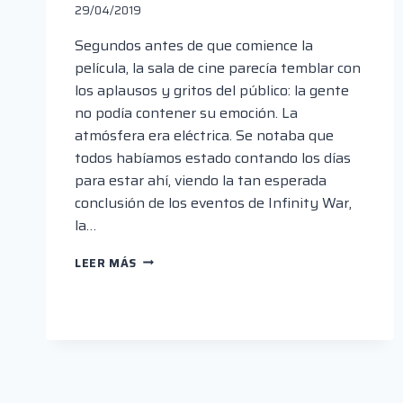
29/04/2019
Segundos antes de que comience la
película, la sala de cine parecía temblar con
los aplausos y gritos del público: la gente
no podía contener su emoción. La
atmósfera era eléctrica. Se notaba que
todos habíamos estado contando los días
para estar ahí, viendo la tan esperada
conclusión de los eventos de Infinity War,
la…
“AVENGERS:
LEER MÁS
ENDGAME”:
EL
FINAL
DE
UNA
ERA