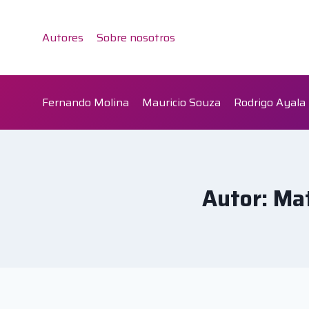
Saltar
al
Autores
Sobre nosotros
contenido
Fernando Molina
Mauricio Souza
Rodrigo Ayala
Autor: Mat