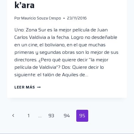
k’ara
Por
Mauricio Souza Crespo
23/11/2016
Uno: Zona Sur es la mejor película de Juan
Carlos Valdivia a la fecha. Logro no desdeñable
en un cine, el boliviano, en el que muchas
primeras y segundas obras son lo mejor de sus
directores. ¿Pero qué quiere decir “la mejor
película de Valdivia”? Dos: Quiere decir lo
siguiente: el talón de Aquiles de…
ZONA
LEER MÁS
SUR:
EL
DISCRETO
ENCANTO
Navegación
Página
1
…
93
94
95
DE
LA
de
anterior
BURGUESÍA
K’ARA