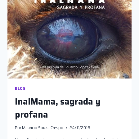
LOS
CORTOS
ENTERPRISSE
Y
JUKU
BLOG
InalMama, sagrada y
profana
Por
Mauricio Souza Crespo
24/11/2016