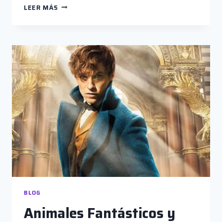
“SULLY”:
LEER MÁS
EL
TRIUNFO
DEL
HOMBRE
COMÚN
BLOG
Animales Fantásticos y