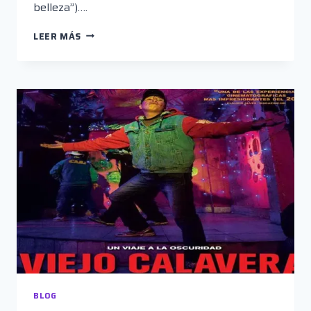
belleza”)….
“VIEJO
LEER MÁS
CALAVERA”
BLOG