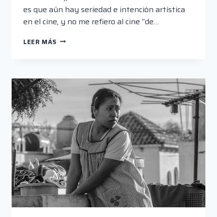
es que aún hay seriedad e intención artística
en el cine, y no me refiero al cine “de…
“COLETTE”,
LEER MÁS
EN
EL
CINE,
Y
“LA
BALADA
DE
BUSTER
SCRUGGS”,
EN
NETFLIX