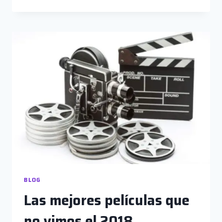
LA
DISCUSIÓN.
SOBRE
EL
“QUÉ”
Y
EL
“CÓMO”
SE
DICE
BLOG
Las mejores películas que
no vimos el 2018